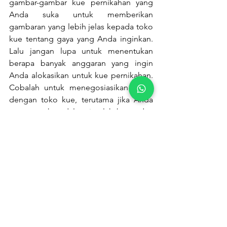
gambar-gambar kue pernikahan yang 
Anda suka untuk memberikan 
gambaran yang lebih jelas kepada toko 
kue tentang gaya yang Anda inginkan. 
Lalu jangan lupa untuk menentukan 
berapa banyak anggaran yang ingin 
Anda alokasikan untuk kue pernikahan. 
Cobalah untuk menegosiasikan harga 
dengan toko kue, terutama jika Anda 
memesan kue dalam jumlah besar dan 
juga sebelum membuat keputusan 
akhir, lakukan tasting untuk memastikan 
bahwa rasa kue sesuai dengan selera 
Anda dan pasangan.
Setiap irisan kue pernikahan 
menyimpan kisah cinta yang unik. Kue 
pernikahan bukan hanya sekedar 
makanan, tetapi juga menjadi simbol 