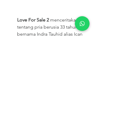
Love For Sale 2
 menceritakan 
tentang pria berusia 33 tahun, 
bernama Indra Tauhid alias Ican 
yang seringkali dihadapkan 
dengan perjodohan yang 
diupayakan oleh sang ibu, 
Rosmaida. Ican, merupakan lelaki 
modern, berpendidikan, yang 
belum juga menikah, sang Ibu 
ingin Ican segera menikah. 
Sebaliknya, Ican beranggapan 
bahwa menikah belum menjadi 
prioritasnya. Kontradiksi antara 
keduanya kerap memicu adu 
mulut. Hingga Ican merasa 
perdebatan dengan Ibunya harus 