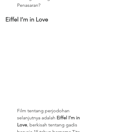
Penasaran?
Eiffel I’m in Love
Film tentang perjodohan 
selanjutnya adalah 
Eiffel I’m in 
Love
, berkisah tentang gadis 
berusia 15 tahun bernama Tita 